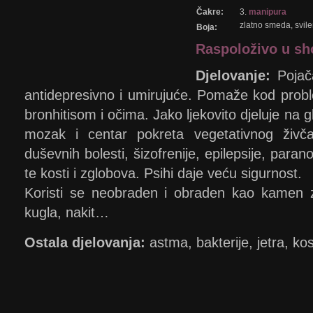
Čakre:
3.
manipura
zlatno smeda, svile
Boja:
Raspoloživo u s
Djelovanje:
Pojača
antidepresivno i umirujuće. Pomaže kod prob
bronhitisom i očima. Jako ljekovito djeluje na g
mozak i centar pokreta vegetativnog živ
duševnih bolesti, šizofrenije, epilepsije, parano
te kosti i zglobova. Psihi daje veću sigurnost.
Koristi se neobraden i obraden kao kamen za
kugla, nakit…
Ostala djelovanja:
astma, bakterije, jetra, kost