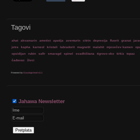
Tagovi
ahat
akvamarin
ametist
apatija
aventurin
citrin
depresija
fluorit
granat
jara
jetra
kapha
karneol
kristali
labradorit
magnetit
malahit
mjesečev kamen
op
opsidijan
rubin
safir
smaragd
spinel
svadhištana
tigrovo oko
tirkiz
topaz
čađavac
živci
Powered by
Easytagcloud v2.1
Jahawa Newsletter