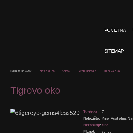
POČETNA
SITEMAP
Nalazite se ovdje:
Naslovnica
Kristali
Vrste kristala
Tigrovo oko
Tigrovo oko
Tvrdoća
:
7
Nalazišta:
Kina, Australija, Na
Horoskop
:
ribe
Planet:
sunce