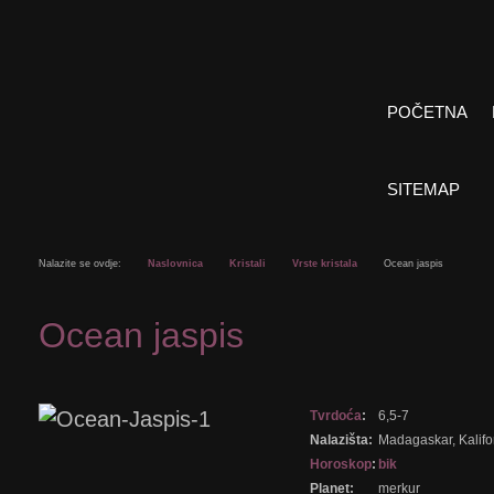
POČETNA
SITEMAP
Nalazite se ovdje:
Naslovnica
Kristali
Vrste kristala
Ocean jaspis
Ocean jaspis
Tvrdoća
:
6,5-7
Nalazišta:
Madagaskar, Kalifo
Horoskop
:
bik
Planet:
merkur