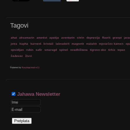
Tagovi
ahat
akvamarin
ametist
apatija
aventurin
citrin
depresija
fluorit
granat
jara
jetra
kapha
karneol
kristali
labradorit
magnetit
malahit
mjesečev kamen
op
opsidijan
rubin
safir
smaragd
spinel
svadhištana
tigrovo oko
tirkiz
topaz
čađavac
živci
Powered by
Easytagcloud v2.1
Jahawa Newsletter