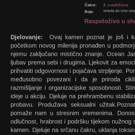
Čakre:
2.
svadhištana
smeđa do crno smeđ
Boja:
Raspoloživo u s
Djelovanje:
Ovaj kamen poznat je još i ka
početkom novog milenija pronađen u podmorju
njemu zaključano mistično znanje. Ocean Jasp
ljubav prema sebi i drugima. Ljekovit za emo
prihvatiti odgovornost i pojačava strpljenje. 
međusobno povezani i da je priroda cikli
razmišljanje i organizacijske sposobnosti. Sti
ideje u akciju. Djeluje na prehrambenu stabiliza
probavu. Produžava seksualni užitak.Poznat 
pomaže nam u stresnim vremenima. Donosi m
odlučnost, hrabrost i podršku tijekom nužnog s
kamen. Djeluje na srčanu čakru, uklanja toksin