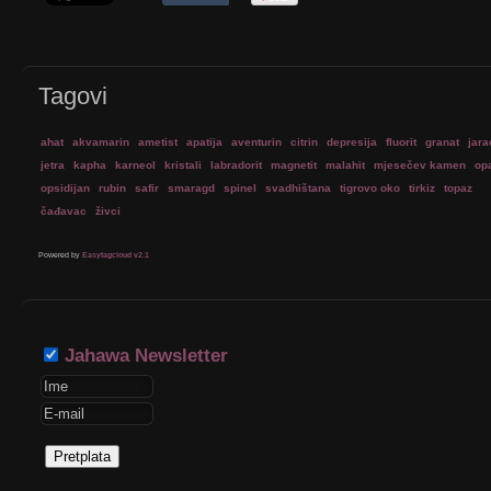
Tagovi
ahat
akvamarin
ametist
apatija
aventurin
citrin
depresija
fluorit
granat
jara
jetra
kapha
karneol
kristali
labradorit
magnetit
malahit
mjesečev kamen
op
opsidijan
rubin
safir
smaragd
spinel
svadhištana
tigrovo oko
tirkiz
topaz
čađavac
živci
Powered by
Easytagcloud v2.1
Jahawa Newsletter