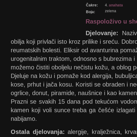
Čakre:
4.
anahata
zelena
Boja:
Raspoloživo u s
Djelovanje:
Naziva
obilja koji privlači isto kroz prilike i sreću. Dob
reumatskih bolesti. Eliksir od avanturina pom
urogenitalnim traktom, odnosno s bubrezima i
možemo čistiti oboljelu nečistu kožu, a oblog
Djeluje na kožu i pomaže kod alergija, bubuljic
kose, prhut i jača kosu. Koristi se obraden i n
ogrlice, donut, piramide, naušnice i kao kamen
Prazni se svakih 15 dana pod tekućom vodom
kamen koji voli sunce treba ga češće izlagat
nabijamo.
Ostala djelovanja:
alergije, kralježnica, krv