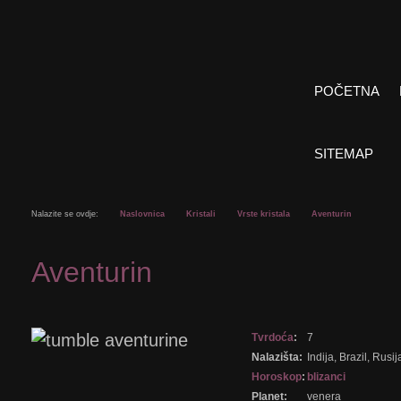
POČETNA
SITEMAP
Nalazite se ovdje:
Naslovnica
Kristali
Vrste kristala
Aventurin
Aventurin
Tvrdoća
:
7
Nalazišta:
Indija, Brazil, Rusij
Horoskop
:
blizanci
Planet:
venera