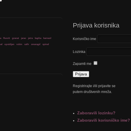
Prijava korisnika
ja
fluorit
granat
jarac
jetra
kapha
karneol
Korisničko ime
al
opsidijan
rubin
safir
smaragd
spinel
Lozinka
Zapamti me
Registrirajte i/ili prijavite se
putem društvenih mreža.
Zaboravili lozinku?
Zaboravili korisničko ime?