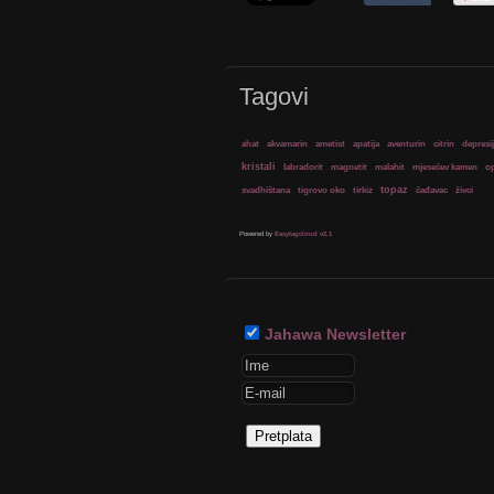
Tagovi
ahat
akvamarin
ametist
apatija
aventurin
citrin
depresi
kristali
labradorit
magnetit
malahit
mjesečev kamen
op
svadhištana
tigrovo oko
tirkiz
topaz
čađavac
živci
Powered by
Easytagcloud v2.1
Jahawa Newsletter