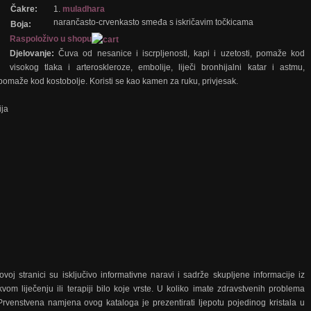
Čakre:
1.
muladhara
narančasto-crvenkasto smeđa s iskričavim točkicama
Boja:
Raspoloživo u shopu
Djelovanje:
Čuva od nesanice i iscrpljenosti, kapi i uzetosti, pomaže kod
visokog tlaka i arteroskleroze, embolije, liječi bronhijalni katar i astmu,
 pomaže kod kostobolje. Koristi se kao kamen za ruku, privjesak.
ja
voj stranici su isključivo informativne naravi i sadrže skupljene informacije iz
kvom liječenju ili terapiji bilo koje vrste. U koliko imate zdravstvenih problema
Prvenstvena namjena ovog kataloga je prezentirati ljepotu pojedinog kristala u