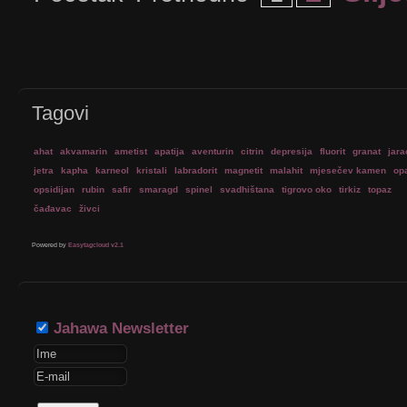
Tagovi
ahat
akvamarin
ametist
apatija
aventurin
citrin
depresija
fluorit
granat
jara
jetra
kapha
karneol
kristali
labradorit
magnetit
malahit
mjesečev kamen
op
opsidijan
rubin
safir
smaragd
spinel
svadhištana
tigrovo oko
tirkiz
topaz
čađavac
živci
Powered by
Easytagcloud v2.1
Jahawa Newsletter