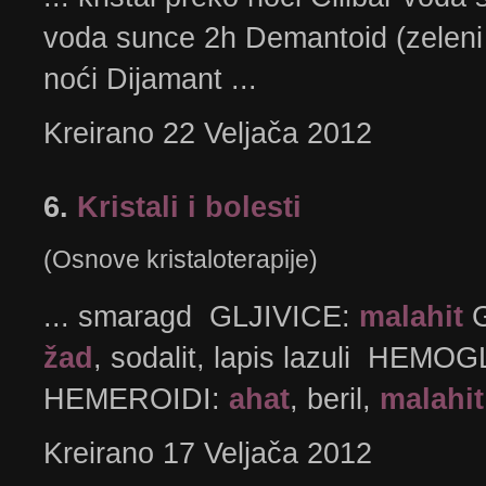
voda sunce 2h Demantoid (zelen
noći Dijamant ...
Kreirano 22 Veljača 2012
6.
Kristali i bolesti
(Osnove kristaloterapije)
... smaragd GLJIVICE:
malahit
G
žad
, sodalit, lapis lazuli HEMO
HEMEROIDI:
ahat
, beril,
malahit
Kreirano 17 Veljača 2012