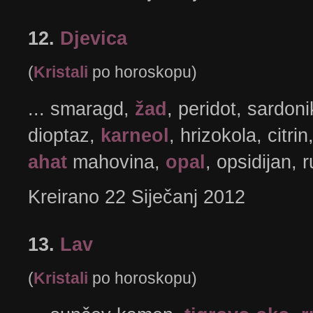
12.
Djevica
(
Kristali
po horoskopu)
... smaragd,
žad
, peridot, sardon
dioptaz,
karneol
, hrizokola, citrin
ahat
mahovina,
opal
, opsidijan, ru
Kreirano 22 Siječanj 2012
13.
Lav
(
Kristali
po horoskopu)