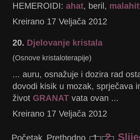
HEMEROIDI:
ahat
, beril,
malahit
Kreirano 17 Veljača 2012
20.
Djelovanje kristala
(Osnove kristaloterapije)
... auru, osnažuje i dozira rad osta
dovodi kisik u mozak, sprječava inf
život
GRANAT
vata ovan ...
Kreirano 17 Veljača 2012
2
Slij
Početak
Prethodno
1