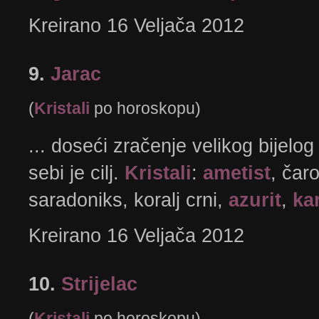
Kreirano 16 Veljača 2012
9.
Jarac
(
Kristali
po horoskopu)
... doseći zračenje velikog bijelo
sebi je cilj.
Kristali
:
ametist
, čaro
saradoniks, koralj crni,
azurit
,
ka
Kreirano 16 Veljača 2012
10.
Strijelac
(
Kristali
po horoskopu)