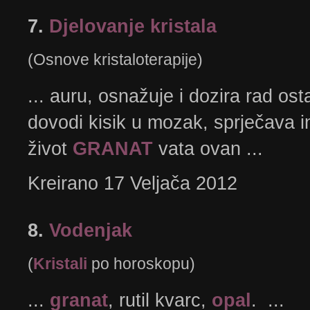
7.
Djelovanje kristala
(Osnove kristaloterapije)
... auru, osnažuje i dozira rad osta
dovodi kisik u mozak, sprječava inf
život
GRANAT
vata ovan ...
Kreirano 17 Veljača 2012
8.
Vodenjak
(
Kristali
po horoskopu)
...
granat
, rutil kvarc,
opal
. ...