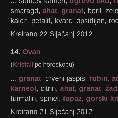
... sunčev kamen,
tigrovo oko
,
r
smaragd,
ahat
,
granat
, beril, zel
kalcit, petalit, kvarc, opsidijan, r
Kreirano 22 Siječanj 2012
14.
Ovan
(
Kristali
po horoskopu)
...
granat
, crveni jaspis,
rubin
,
a
karneol
, citrin,
ahat
,
granat
,
žad
turmalin, spinel,
topaz
,
gorski kr
Kreirano 21 Siječanj 2012