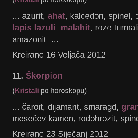
... azurit,
ahat
, kalcedon, spinel,
lapis lazuli
,
malahit
, roze turmal
amazonit ...
Kreirano 16 Veljača 2012
11.
Škorpion
(
Kristali
po horoskopu)
... čaroit, dijamant, smaragd,
gra
mesečev kamen, rodohrozit, spin
Kreirano 23 Siječanj 2012