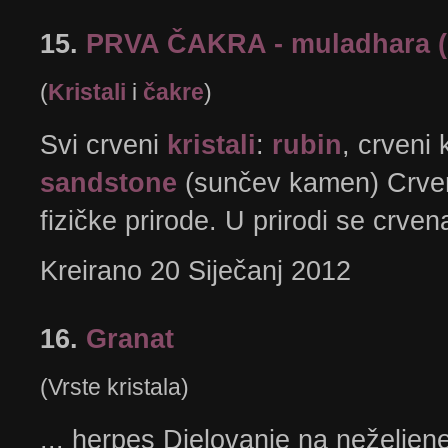
15.
PRVA ČAKRA - muladhara (
(
Kristali
i
čakre
)
Svi crveni
kristali
:
rubin
, crveni 
sandstone
(sunčev kamen) Crveno 
fizičke prirode. U prirodi se crve
Kreirano 20 Siječanj 2012
16.
Granat
(Vrste kristala)
... herpes Djelovanje na neželjene 