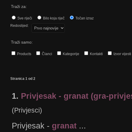
Traži za:
Sve riječi
Bilo koja riječ
Točan izraz
Redoslijed:
Traži samo:
Products
Članci
Kategorije
Kontakti
Izvor vijesti
Stranica 1 od 2
1.
Privjesak - granat (gra-privj
(Privjesci)
Privjesak -
granat
...