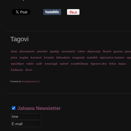
Tagovi
ahat
akvamarin
ametist
apatija
aventurin
citrin
depresija
fluorit
granat
jara
jetra
kapha
karneol
kristali
labradorit
magnetit
malahit
mjesečev kamen
op
opsidijan
rubin
safir
smaragd
spinel
svadhištana
tigrovo oko
tirkiz
topaz
čađavac
živci
Powered by
Easytagcloud v2.1
Jahawa Newsletter