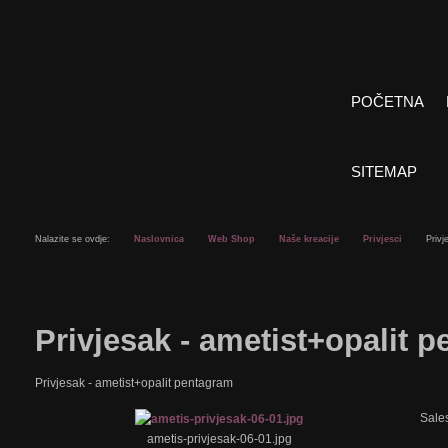
POČETNA
SITEMAP
Nalazite se ovdje:
Naslovnica
Web Shop
Naše kreacije
Privjesci
Privj
Privjesak - ametist+opalit 
Privjesak - ametist+opalit pentagram
Sale
ametis-privjesak-06-01.jpg