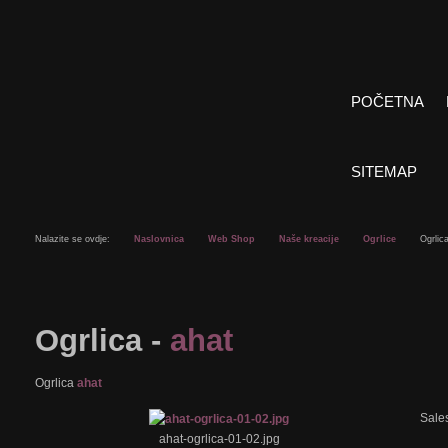
POČETNA
SITEMAP
Nalazite se ovdje:
Naslovnica
Web Shop
Naše kreacije
Ogrlice
Ogrlic
Ogrlica -
ahat
Ogrlica
ahat
Sale
ahat-ogrlica-01-02.jpg