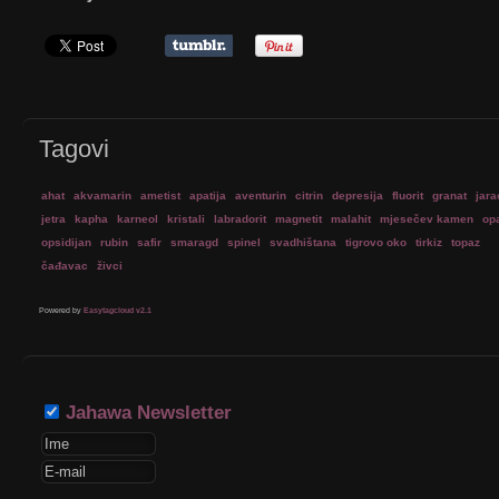
Tagovi
ahat
akvamarin
ametist
apatija
aventurin
citrin
depresija
fluorit
granat
jara
jetra
kapha
karneol
kristali
labradorit
magnetit
malahit
mjesečev kamen
op
opsidijan
rubin
safir
smaragd
spinel
svadhištana
tigrovo oko
tirkiz
topaz
čađavac
živci
Powered by
Easytagcloud v2.1
Jahawa Newsletter