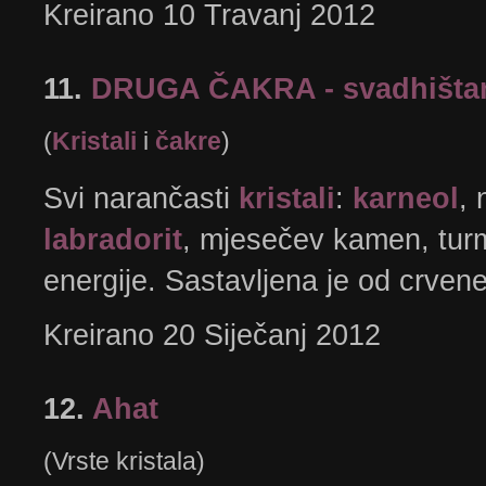
Kreirano 10 Travanj 2012
11.
DRUGA ČAKRA - svadhištan
(
Kristali
i
čakre
)
Svi narančasti
kristali
:
karneol
, 
labradorit
, mjesečev kamen, turm
energije. Sastavljena je od crvene 
Kreirano 20 Siječanj 2012
12.
Ahat
(Vrste kristala)