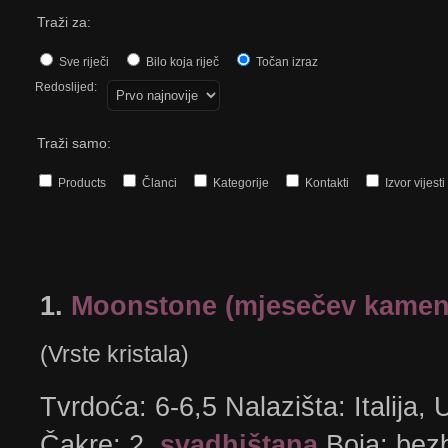
Traži za:
Sve riječi
Bilo koja riječ
Točan izraz
Redoslijed:
Traži samo:
Products
Članci
Kategorije
Kontakti
Izvor vijesti
1.
Moonstone (mjesečev kamen
(Vrste kristala)
Tvrdoća: 6-6,5 Nalazišta: Italija
Čakre: 2.
svadhištana
Boja: bezb