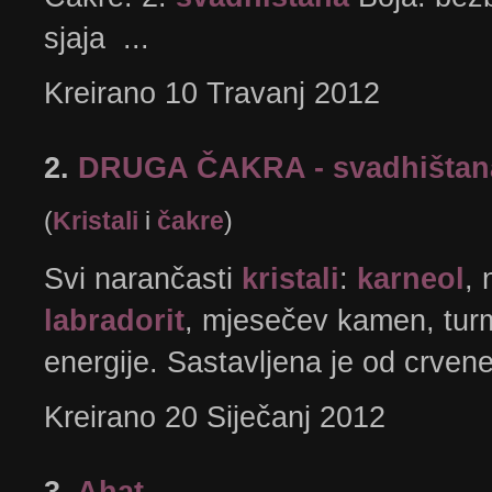
sjaja ...
Kreirano 10 Travanj 2012
2.
DRUGA ČAKRA - svadhištan
(
Kristali
i
čakre
)
Svi narančasti
kristali
:
karneol
, 
labradorit
, mjesečev kamen, turm
energije. Sastavljena je od crvene 
Kreirano 20 Siječanj 2012
3.
Ahat