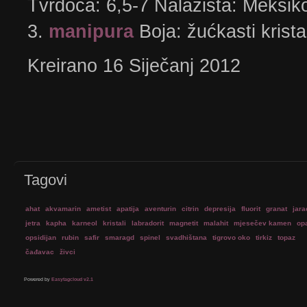
Tvrdoća: 6,5-7 Nalazišta: Meksik
3.
manipura
Boja: žućkasti krist
Kreirano 16 Siječanj 2012
Tagovi
ahat
akvamarin
ametist
apatija
aventurin
citrin
depresija
fluorit
granat
jara
jetra
kapha
karneol
kristali
labradorit
magnetit
malahit
mjesečev kamen
op
opsidijan
rubin
safir
smaragd
spinel
svadhištana
tigrovo oko
tirkiz
topaz
čađavac
živci
Powered by
Easytagcloud v2.1