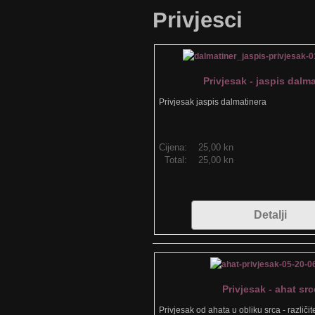
Privjesci
Privjesak - jaspis dalma
Privjesak jaspis dalmatinera
Cijena:
25,00 kn
Total:
25,00 kn
Detalji
Privjesak - ahat src
Privjesak od ahata u obliku srca - različit