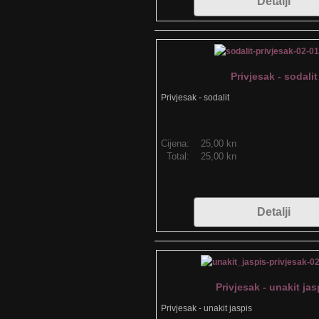
Detalji
Privjesak - sodalit
Privjesak - sodalit
Cijena:
25,00 kn
Total:
25,00 kn
Detalji
Privjesak - unakit jas
Privjesak - unakit jaspis