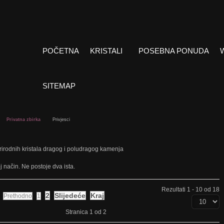
POČETNA
KRISTALI
POSEBNA PONUDA
SITEMAP
Privatna zbirka
Privjesci
rirodnih kristala dragog i poludragog kamenja
j način. Ne postoje dva ista.
Rezultati 1 - 10 od 18
2
Slijedeće
Kraj
Prethodno
1
Stranica 1 od 2