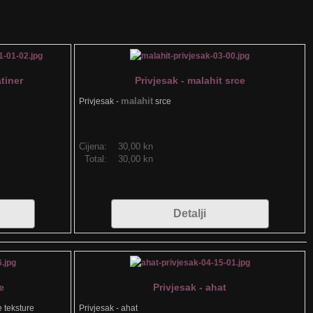
tiner
Privjesak - malahit srce
malahit
Privjesak -
srce
Cijena:
30,00 kn
Total:
30,00 kn
Detalji
e
Privjesak - ahat
e teksture
Privjesak - ahat