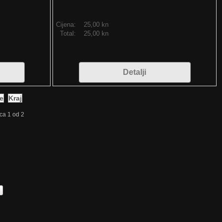
Cijena:
25,00 kn
Total:
25,00 kn
Detalji
će
Kraj
ca 1 od 2