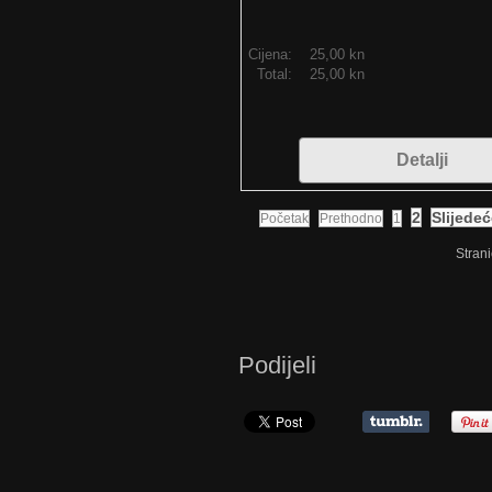
Cijena:
25,00 kn
Total:
25,00 kn
Detalji
2
Slijede
Početak
Prethodno
1
Strani
Podijeli