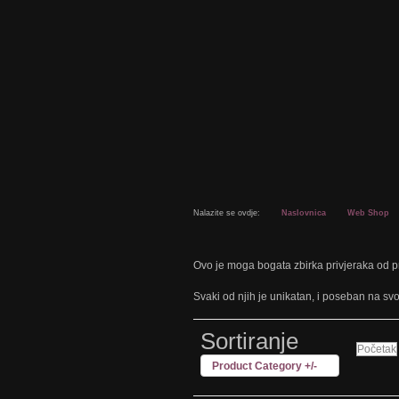
Nalazite se ovdje:
Naslovnica
Web Shop
Ovo je moga bogata zbirka privjeraka od p
Svaki od njih je unikatan, i poseban na svo
Sortiranje
Početak
Product Category +/-