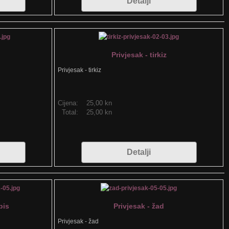
Detalji
Privjesak - tirkiz
Privjesak - tirkiz
Cijena:
25,00 kn
Total:
25,00 kn
Detalji
pis
Privjesak - žad
Privjesak - žad