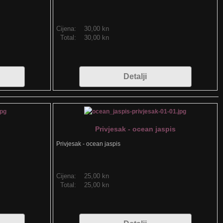
Cijena:
30,00 kn
Total:
30,00 kn
Detalji
Privjesak - ocean jaspis
Privjesak - ocean jaspis
Cijena:
25,00 kn
Total:
25,00 kn