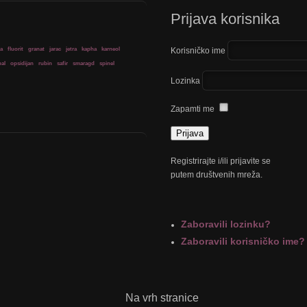
Prijava korisnika
ja
fluorit
granat
jarac
jetra
kapha
karneol
Korisničko ime
al
opsidijan
rubin
safir
smaragd
spinel
Lozinka
Zapamti me
Registrirajte i/ili prijavite se
putem društvenih mreža.
Zaboravili lozinku?
Zaboravili korisničko ime?
Na vrh stranice