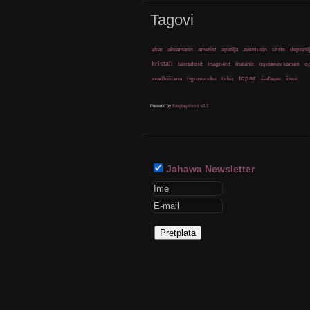
Tagovi
ahat
akvamarin
ametist
apatija
aventurin
citrin
depresi
kristali
labradorit
magnetit
malahit
mjesečev kamen
op
svadhištana
tigrovo oko
tirkiz
topaz
čađavac
živci
Powered by
Easytagcloud v2.1
Jahawa Newsletter