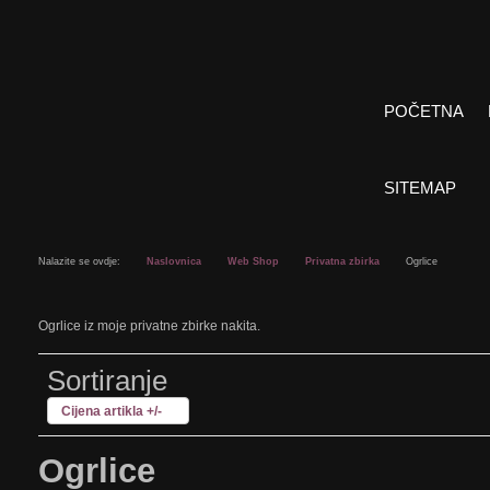
POČETNA
SITEMAP
Nalazite se ovdje:
Naslovnica
Web Shop
Privatna zbirka
Ogrlice
Ogrlice iz moje privatne zbirke nakita.
Sortiranje
Cijena artikla +/-
Ogrlice