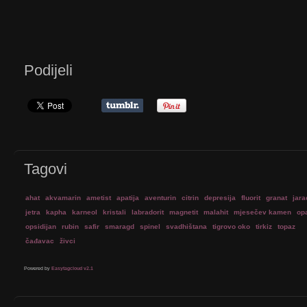
Podijeli
Tagovi
ahat
akvamarin
ametist
apatija
aventurin
citrin
depresija
fluorit
granat
jara
jetra
kapha
karneol
kristali
labradorit
magnetit
malahit
mjesečev kamen
op
opsidijan
rubin
safir
smaragd
spinel
svadhištana
tigrovo oko
tirkiz
topaz
čađavac
živci
Powered by
Easytagcloud v2.1