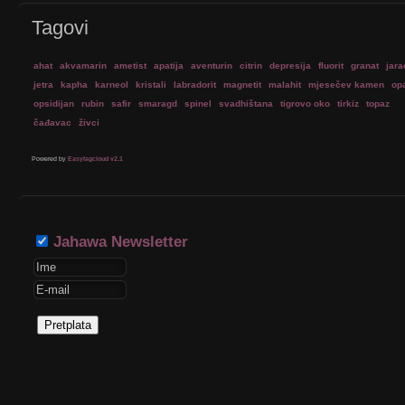
Tagovi
ahat
akvamarin
ametist
apatija
aventurin
citrin
depresija
fluorit
granat
jara
jetra
kapha
karneol
kristali
labradorit
magnetit
malahit
mjesečev kamen
op
opsidijan
rubin
safir
smaragd
spinel
svadhištana
tigrovo oko
tirkiz
topaz
čađavac
živci
Powered by
Easytagcloud v2.1
Jahawa Newsletter