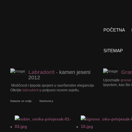
POČETNA
SITEMAP
Labradorit
- kamen jeseni
Gra
2012
Upoznajte
granat
ljepotom, kao što i
Mističnost i ljepota spojeni u savršenstvo elegancije.
Otkrijte
labradorit
u potpuno novom svjetlu..
Nalazite se ovdje:
Naslovnica